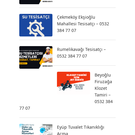
Çekmeköy Ekşioğlu
Mahallesi Tesisatçı – 0532
384 77 07
Rumelikavağı Tesisatçı –
0532 384 77 07
Beyoğlu
Firuzağa
Klozet
Tamiri –
0532 384
77 07
Eyüp Tuvalet Tıkanıklığı
Açma