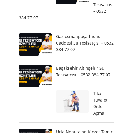
Tesisatçısı
– 0532
384 77 07
Gaziosmanpaşa İnönü
Caddesi Su Tesisatçısı – 0532
384 77 07
Başakşehir Altınşehir Su
Tesisatçısı – 0532 384 77 07
Tıkalı
Tuvalet
Gideri
Açma
Urla Nohutalan Klozet Tamiri