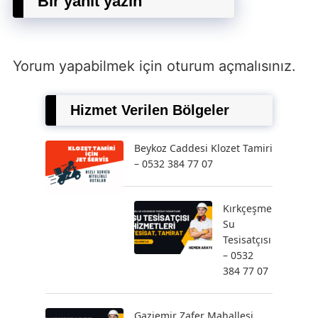
Bir yanıt yazın
Yorum yapabilmek için
oturum açmalısınız
.
Hizmet Verilen Bölgeler
Beykoz Caddesi Klozet Tamiri
– 0532 384 77 07
Kırkçeşme
Su
Tesisatçısı
– 0532
384 77 07
Gaziemir Zafer Mahallesi