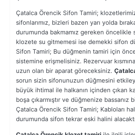
Çatalca Örencik Sifon Tamiri; klozetlerim
sifonlarımız, bizleri bazen yarı yolda bırak
durumunda bakmamız gereken öncelikle s
klozete su gitmemesi ise demekki sifon d
Sifon Tamiri; Bu düğmenin tamiri için önce
sistemine erişmelisiniz. Rezervuar kısmına
uzun olan bir aparat göreceksiniz.
Çatalc
sorun sizin sifonunuzun düğmesini etkileye
büyük ihtimal ile halkanın içinden çıkan k
boşa çıkarmıştır ve düğmenize bassanız bi
Çatalca Örencik Sifon Tamiri; Kabloları ha
durumunda sifon tekrar eski halini alacaktı
Çatalca Örencik klozet tamiri
ile ilgili iş