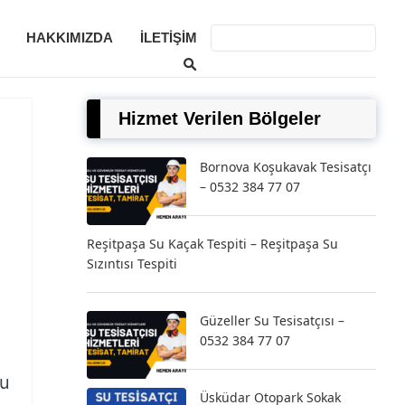
HAKKIMIZDA
İLETIŞIM
Hizmet Verilen Bölgeler
Bornova Koşukavak Tesisatçı
– 0532 384 77 07
Reşitpaşa Su Kaçak Tespiti – Reşitpaşa Su
Sızıntısı Tespiti
Güzeller Su Tesisatçısı –
0532 384 77 07
su
Üsküdar Otopark Sokak