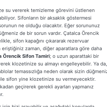
ize su vererek temizleme görevini üstlenen
abiliyor. Sifonların bir aksaklık göstermesi
orunun ne olduğu olacaktır. Eğer sorununuz
üğmeniz de bir sorun vardır. Çatalca Örencik
likle, sifon kapağını çıkararak rezervuar
 eriştiğiniz zaman, diğer aparatlara göre daha
a Örencik Sifon Tamiri
; o uzun aparattaki bir
rek klozetinize su almayı engelleyebilir. Ya da
ablolar temassızlığa neden olarak sizin düğmeni
le sifon yine klozetinize su vermeyecektir.
lkadan geçirerek gerekli ayarları yapmanız
r.
ler için bizi arayabilir ve aşağıdaki konularda