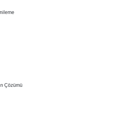
enileme
run Çözümü