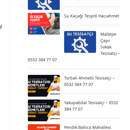
Su Kaçağı Tespiti Hacıahmet
i
Maltepe
Çayır
Sokak
Tesisatçı –
0532 384 77 07
Torbalı Ahmetli Tesisatçı –
0532 384 77 07
Yakupabdal Tesisatçı – 0532
384 77 07
Pendik Ballıca Mahallesi