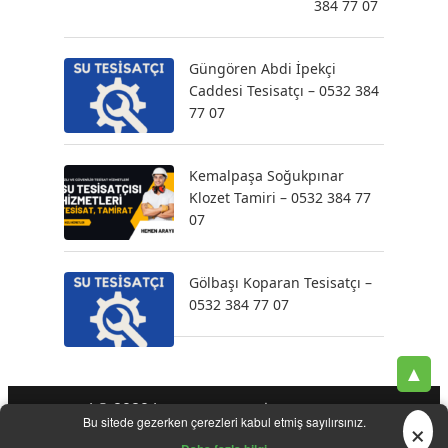
384 77 07
Güngören Abdi İpekçi
Caddesi Tesisatçı – 0532 384
77 07
Kemalpaşa Soğukpınar
Klozet Tamiri – 0532 384 77
07
Gölbaşı Koparan Tesisatçı –
0532 384 77 07
▲
| © 2020 |
-
-
-
Tesisatçı
Acil Tesisatçı
İstanbul Tesisatçı
Klozet
×
Bu sitede gezerken çerezleri kabul etmiş sayılırsınız.
-
-
-
-
Tamiri
Su Kaçak Tespiti
Su Tesisatçı
Su Tesisat Hizmetleri
-
Tıkanıklık Açma
Yeni Tesisat Hizmetleri