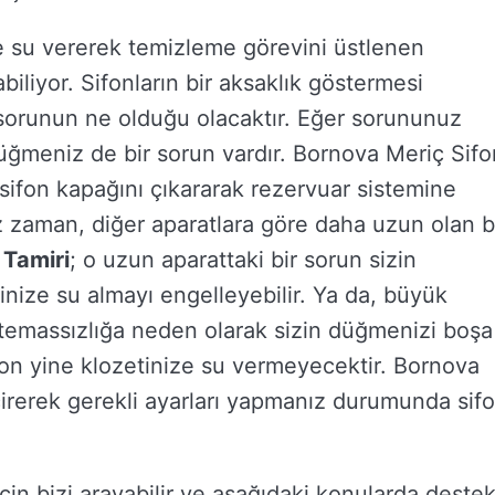
e su vererek temizleme görevini üstlenen
abiliyor. Sifonların bir aksaklık göstermesi
orunun ne olduğu olacaktır. Eğer sorununuz
üğmeniz de bir sorun vardır. Bornova Meriç Sifo
 sifon kapağını çıkararak rezervuar sistemine
iz zaman, diğer aparatlara göre daha uzun olan b
 Tamiri
; o uzun aparattaki bir sorun sizin
nize su almayı engelleyebilir. Ya da, büyük
r temassızlığa neden olarak sizin düğmenizi boşa
fon yine klozetinize su vermeyecektir. Bornova
çirerek gerekli ayarları yapmanız durumunda sif
er için bizi arayabilir ve aşağıdaki konularda deste