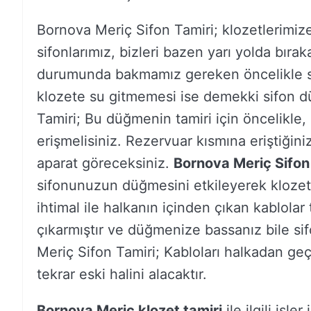
Bornova Meriç Sifon Tamiri; klozetlerimiz
sifonlarımız, bizleri bazen yarı yolda bırak
durumunda bakmamız gereken öncelikle s
klozete su gitmemesi ise demekki sifon d
Tamiri; Bu düğmenin tamiri için öncelikle,
erişmelisiniz. Rezervuar kısmına eriştiğin
aparat göreceksiniz.
Bornova Meriç Sifon
sifonunuzun düğmesini etkileyerek klozeti
ihtimal ile halkanın içinden çıkan kablola
çıkarmıştır ve düğmenize bassanız bile si
Meriç Sifon Tamiri; Kabloları halkadan ge
tekrar eski halini alacaktır.
Bornova Meriç klozet tamiri
ile ilgili işl