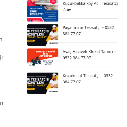
Küçükbakkalköy Acil Tesisatçı
💧🏡
Paşalimanı Tesisatçı – 0532
384 77 07
n
Ayaş Hacıveli Klozet Tamiri –
ir
0532 384 77 07
Küçükesat Tesisatçı – 0532
384 77 07
on
k