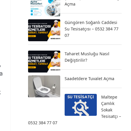
Açma
Güngören Soğanlı Caddesi
Su Tesisatçısı – 0532 384 77
07
Taharet Musluğu Nasıl
Değiştirilir?
,
a
Saadetdere Tuvalet Açma
k
Maltepe
Çamlık
Sokak
Tesisatçı –
0532 384 77 07