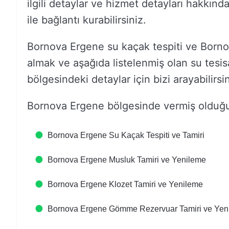
ilgili detaylar ve hizmet detayları hakkında
ile bağlantı kurabilirsiniz.
Bornova Ergene su kaçak tespiti ve Bornova
almak ve aşağıda listelenmiş olan su tesisa
bölgesindeki detaylar için bizi arayabilirsin
Bornova Ergene bölgesinde vermiş olduğum
Bornova Ergene Su Kaçak Tespiti ve Tamiri
Bornova Ergene Musluk Tamiri ve Yenileme
Bornova Ergene Klozet Tamiri ve Yenileme
Bornova Ergene Gömme Rezervuar Tamiri ve Yen