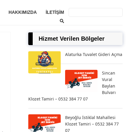
HAKKIMIZDA
İLETIŞIM
Hizmet Verilen Bölgeler
Alaturka Tuvalet Gideri Açma
Sincan
Vural
Baylan
Bulvarı
Klozet Tamiri – 0532 384 77 07
Beyoğlu İstiklal Mahallesi
Klozet Tamiri – 0532 384 77
07