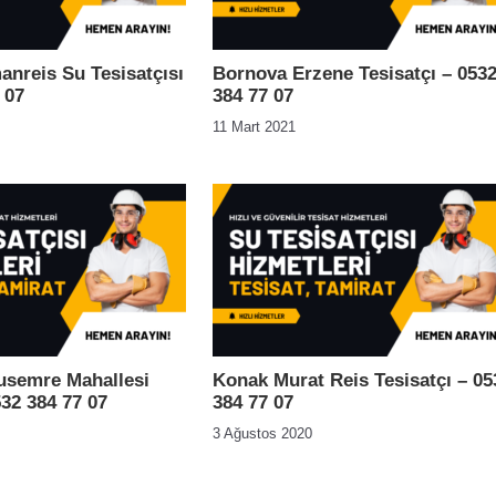
anreis Su Tesisatçısı
Bornova Erzene Tesisatçı – 053
 07
384 77 07
11 Mart 2021
usemre Mahallesi
Konak Murat Reis Tesisatçı – 05
532 384 77 07
384 77 07
3 Ağustos 2020