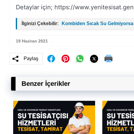
Detaylar için; https://www.yenitesisat.gen.
İlginizi Çekebilir:
Kombiden Sıcak Su Gelmiyorsa
19 Haziran 2021
Paylaş
Benzer İçerikler