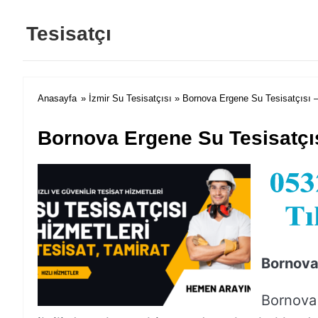
Tesisatçı
Anasayfa
»
İzmir Su Tesisatçısı
» Bornova Ergene Su Tesisatçısı 
Bornova Ergene Su Tesisatçıs
Bornova
Bornova 