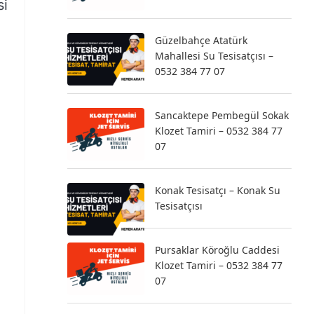
si
Güzelbahçe Atatürk
Mahallesi Su Tesisatçısı –
0532 384 77 07
Sancaktepe Pembegül Sokak
Klozet Tamiri – 0532 384 77
07
Konak Tesisatçı – Konak Su
Tesisatçısı
Pursaklar Köroğlu Caddesi
Klozet Tamiri – 0532 384 77
07