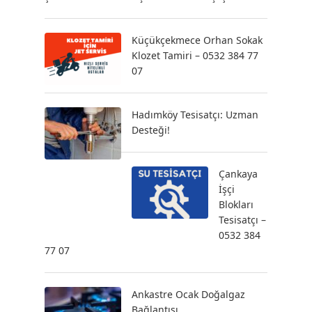
Küçükçekmece Orhan Sokak
Klozet Tamiri – 0532 384 77
07
Hadımköy Tesisatçı: Uzman
Desteği!
Çankaya
İşçi
Blokları
Tesisatçı –
0532 384
77 07
Ankastre Ocak Doğalgaz
Bağlantısı