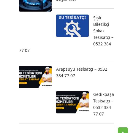
Şişli
Bilezikçi
Sokak
Tesisatçı –
0532 384
77 07
Arapsuyu Tesisatçı – 0532
384 77 07
Gedikpaşa
Tesisatçı –
0532 384
77 07
▲