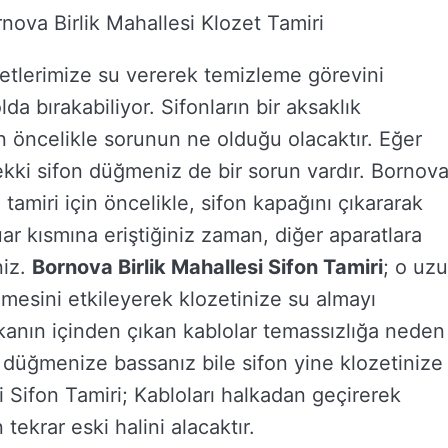
rnova Birlik Mahallesi Klozet Tamiri
zetlerimize su vererek temizleme görevini
lda bırakabiliyor. Sifonların bir aksaklık
ncelikle sorunun ne olduğu olacaktır. Eğer
ki sifon düğmeniz de bir sorun vardır. Bornov
tamiri için öncelikle, sifon kapağını çıkararak
ar kısmına eriştiğiniz zaman, diğer aparatlara
niz.
Bornova Birlik Mahallesi Sifon Tamiri
; o uz
mesini etkileyerek klozetinize su almayı
alkanın içinden çıkan kablolar temassızlığa neden
e düğmenize bassanız bile sifon yine klozetinize
 Sifon Tamiri; Kabloları halkadan geçirerek
ekrar eski halini alacaktır.