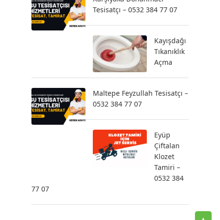
Tesisatçı – 0532 384 77 07
Kayışdağı
Tıkanıklık
Açma
Maltepe Feyzullah Tesisatçı –
0532 384 77 07
Eyüp
Çiftalan
Klozet
Tamiri –
0532 384
77 07