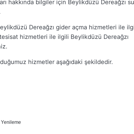
yları hakkında bilgiler için Beylikdüzü Dereağzı s
.
ylikdüzü Dereağzı gider açma hizmetleri ile ilgi
esisat hizmetleri ile ilgili Beylikdüzü Dereağzı
iz.
duğumuz hizmetler aşağıdaki şekildedir.
 Yenileme