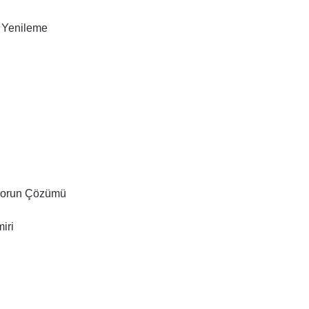
e Yenileme
 Sorun Çözümü
iri