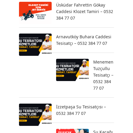
Üsküdar Fahrettin Gökay
Caddesi Klozet Tamiri – 0532
384 77 07
Arnavutköy Buhara Caddesi
Tesisatçı – 0532 384 77 07
Menemen
Tuzçullu
Tesisatçı –
0532 384
77 07
İzzetpaşa Su Tesisatçısı –
0532 384 77 07
Su Kaçağı