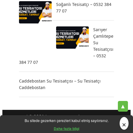
Soğanlı Tesisatçı – 0532 384
77 07
Sarıyer
Çamlıtepe
Su
Tesisatçısı
– 0532
384 77 07
Caddebostan Su Tesisatçısı – Su Tesisatçı
Caddebostan
▲
| © 2021 |
-
-
-
Tesisatçı
Acil Tesisatçı
İstanbul Tesisatçı
Klozet
×
Bu sitede gezerken çerezleri kabul etmiş sayılırsınız.
-
-
-
-
Tamiri
Su Kaçak Tespiti
Su Tesisatçı
Su Tesisat Hizmetleri
-
Tıkanıklık Açma
Yeni Tesisat Hizmetleri
Daha fazla bilgi