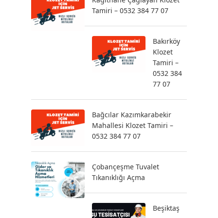
Tamiri – 0532 384 77 07
Bakırköy
Klozet
Tamiri –
0532 384
77 07
Bağcılar Kazımkarabekir
Mahallesi Klozet Tamiri –
0532 384 77 07
Çobançeşme Tuvalet
Tıkanıklığı Açma
Beşiktaş