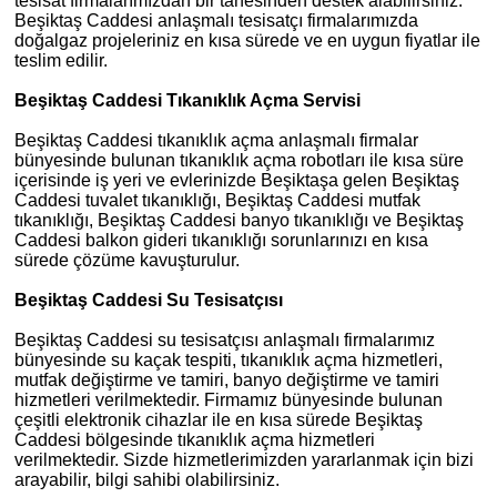
tesisat firmalarımızdan bir tanesinden destek alabilirsiniz.
Beşiktaş Caddesi anlaşmalı tesisatçı firmalarımızda
doğalgaz projeleriniz en kısa sürede ve en uygun fiyatlar ile
teslim edilir.
Beşiktaş Caddesi Tıkanıklık Açma Servisi
Beşiktaş Caddesi tıkanıklık açma anlaşmalı firmalar
bünyesinde bulunan tıkanıklık açma robotları ile kısa süre
içerisinde iş yeri ve evlerinizde Beşiktaşa gelen Beşiktaş
Caddesi tuvalet tıkanıklığı, Beşiktaş Caddesi mutfak
tıkanıklığı, Beşiktaş Caddesi banyo tıkanıklığı ve Beşiktaş
Caddesi balkon gideri tıkanıklığı sorunlarınızı en kısa
sürede çözüme kavuşturulur.
Beşiktaş Caddesi Su Tesisatçısı
Beşiktaş Caddesi su tesisatçısı anlaşmalı firmalarımız
bünyesinde su kaçak tespiti, tıkanıklık açma hizmetleri,
mutfak değiştirme ve tamiri, banyo değiştirme ve tamiri
hizmetleri verilmektedir. Firmamız bünyesinde bulunan
çeşitli elektronik cihazlar ile en kısa sürede Beşiktaş
Caddesi bölgesinde tıkanıklık açma hizmetleri
verilmektedir. Sizde hizmetlerimizden yararlanmak için bizi
arayabilir, bilgi sahibi olabilirsiniz.