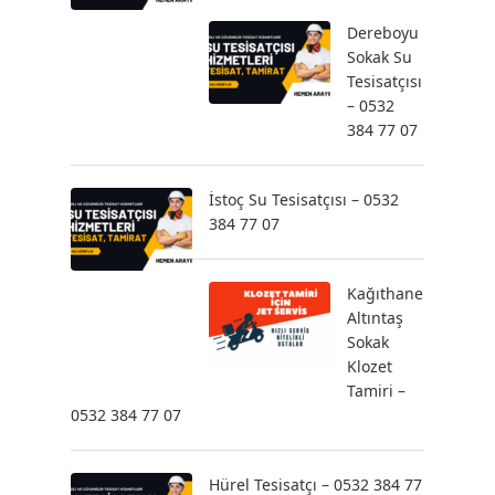
Dereboyu
Sokak Su
Tesisatçısı
– 0532
384 77 07
İstoç Su Tesisatçısı – 0532
384 77 07
Kağıthane
Altıntaş
Sokak
Klozet
Tamiri –
0532 384 77 07
Hürel Tesisatçı – 0532 384 77