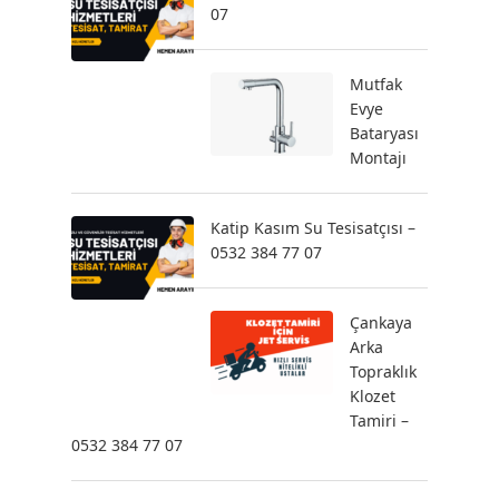
07
Mutfak
Evye
Bataryası
Montajı
Katip Kasım Su Tesisatçısı –
0532 384 77 07
Çankaya
Arka
Topraklık
Klozet
Tamiri –
0532 384 77 07