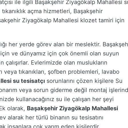
çısı ile ilgili Başakşehir Ziyagökalp Mahallesi s
tıkanıklık açma hizmetleri, Başakşehir
akşehir Ziyagökalp Mahallesi klozet tamiri için
dığı her yerde görev alan bir meslektir. Başakşeh
m için ve dünyamız için çok önemli olan suyun
 çalışırlar. Evlerimizde olan muslukların
rı veya tıkanıkları, şofben problemleri, lavabo
esi su tesisatçı
sorunlarını çözen kişilere Su
e onarım veya sorun giderme değil montaj işlerin
inizde kullanacağınız su ile çalışan her şeyi
 Ek olarak,
Başakşehir Ziyagökalp Mahallesi
 alarak her türlü binanın su tesisatını
ak insanlara çok yarım eden kişilerdir.