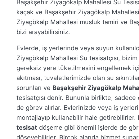
Başakşehir Ziyagökalp Mahallesi Su Tesisat
kaçak ve Başakşehir Ziyagökalp Mahallesi 
Ziyagökalp Mahallesi musluk tamiri ve Baş
bizi arayabilirsiniz.
Evlerde, iş yerlerinde veya suyun kullanıl
Ziyagökalp Mahallesi Su tesisatçısı, bizi
gereksiz yere tüketilmesini engellemek için
akıtması, tuvaletlerimizde olan su sıkıntıla
sorunları ve
Başakşehir Ziyagökalp Mahall
tesisatçısı denir. Bununla birlikte, sadec
de görev alırlar. Evlerinizde veya iş yerler
montajlayıp kullanabilir hale getirebilirler.
tesisat
döşeme gibi önemli işlerde de görev
döşeyebilirler. Birçok alanda hizmet sunar