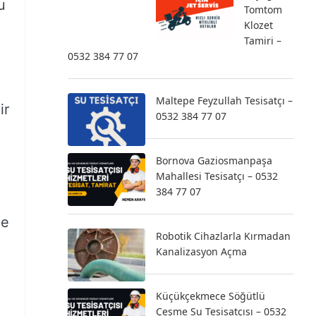
u
Tomtom
Klozet
Tamiri –
0532 384 77 07
Maltepe Feyzullah Tesisatçı –
ir
0532 384 77 07
Bornova Gaziosmanpaşa
Mahallesi Tesisatçı – 0532
384 77 07
de
Robotik Cihazlarla Kırmadan
Kanalizasyon Açma
Küçükçekmece Söğütlü
Çeşme Su Tesisatçısı – 0532