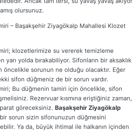
afededir. Ancak tam tersi, su yavaş yavaş akıyor
lamış olursunuz.
iri – Başakşehir Ziyagökalp Mahallesi Klozet
iri; klozetlerimize su vererek temizleme
n yarı yolda bırakabiliyor. Sifonların bir aksaklık
ncelikle sorunun ne olduğu olacaktır. Eğer
ki sifon düğmeniz de bir sorun vardır.
ri; Bu düğmenin tamiri için öncelikle, sifon
şmelisiniz. Rezervuar kısmına eriştiğiniz zaman,
aparat göreceksiniz.
Başakşehir Ziyagökalp
 bir sorun sizin sifonunuzun düğmesini
bilir. Ya da, büyük ihtimal ile halkanın içinden