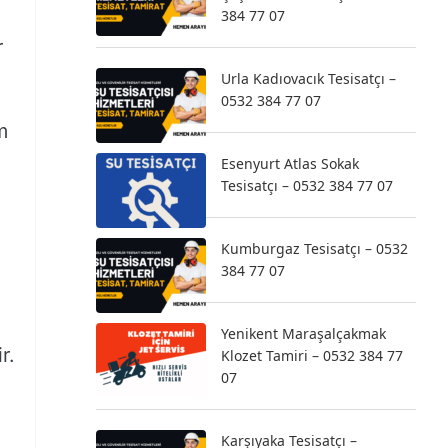
384 77 07
r
Urla Kadıovacık Tesisatçı –
0532 384 77 07
m
Esenyurt Atlas Sokak
Tesisatçı – 0532 384 77 07
Kumburgaz Tesisatçı – 0532
384 77 07
Yenikent Maraşalçakmak
r.
Klozet Tamiri – 0532 384 77
07
Karşıyaka Tesisatçı –