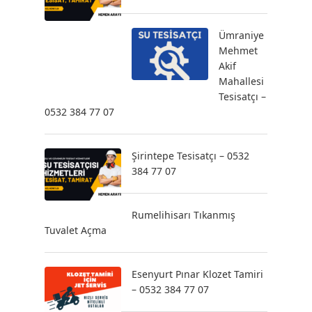
Ümraniye
Mehmet
Akif
Mahallesi
Tesisatçı –
0532 384 77 07
Şirintepe Tesisatçı – 0532
384 77 07
Rumelihisarı Tıkanmış
Tuvalet Açma
Esenyurt Pınar Klozet Tamiri
– 0532 384 77 07