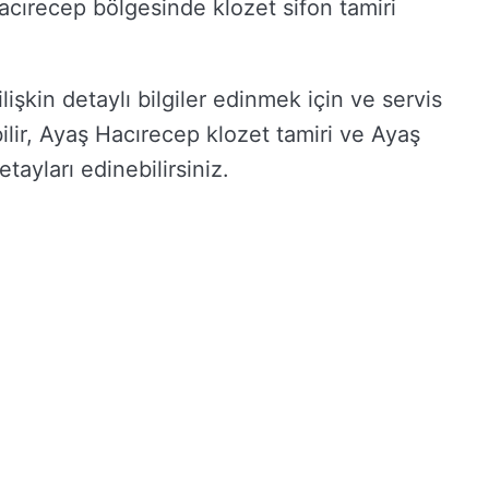
 Hacırecep bölgesinde klozet sifon tamiri
işkin detaylı bilgiler edinmek için ve servis
bilir, Ayaş Hacırecep klozet tamiri ve Ayaş
etayları edinebilirsiniz.