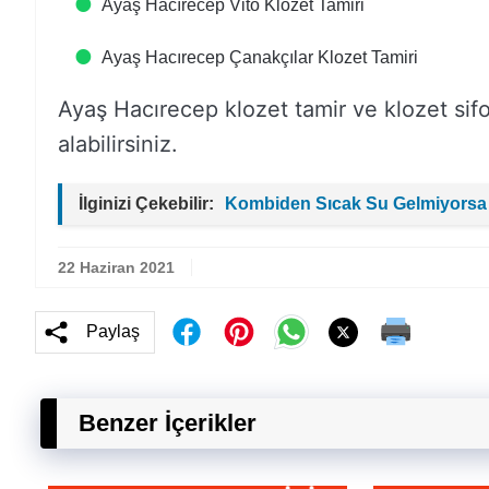
Ayaş Hacırecep Vito Klozet Tamiri
Ayaş Hacırecep Çanakçılar Klozet Tamiri
Ayaş Hacırecep klozet tamir ve klozet sifon ta
alabilirsiniz.
İlginizi Çekebilir:
Kombiden Sıcak Su Gelmiyorsa
22 Haziran 2021
Paylaş
Benzer İçerikler