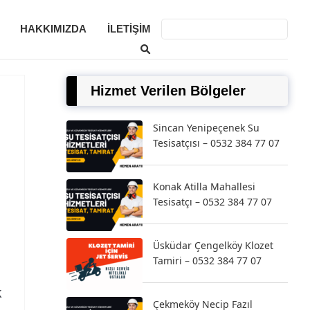
HAKKIMIZDA
İLETIŞIM
Hizmet Verilen Bölgeler
Sincan Yenipeçenek Su
Tesisatçısı – 0532 384 77 07
Konak Atilla Mahallesi
Tesisatçı – 0532 384 77 07
Üsküdar Çengelköy Klozet
Tamiri – 0532 384 77 07
k
Çekmeköy Necip Fazıl