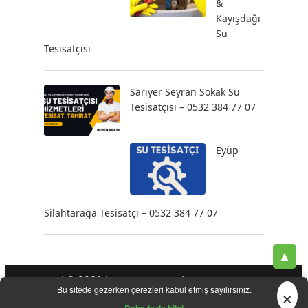
&
Kayışdağı
Su
Tesisatçısı
Sarıyer Seyran Sokak Su
Tesisatçısı – 0532 384 77 07
Eyüp
Silahtarağa Tesisatçı – 0532 384 77 07
▲
| © 2021 |
-
-
-
Tesisatçı
Acil Tesisatçı
İstanbul Tesisatçı
Klozet
×
Bu sitede gezerken çerezleri kabul etmiş sayılırsınız.
-
-
-
-
Tamiri
Su Kaçak Tespiti
Su Tesisatçı
Su Tesisat Hizmetleri
-
Tıkanıklık Açma
Yeni Tesisat Hizmetleri