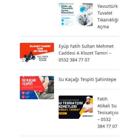
Yavuztürk
Tuvalet
Tıkanıklığı
Açma
Eyüp Fatih Sultan Mehmet
Caddesi A Klozet Tamiri –
0532 384 77 07
Su Kaçağı Tespiti Şahintepe
Fatih
Atikali Su
Tesisatçısı
– 0532
384 77 07