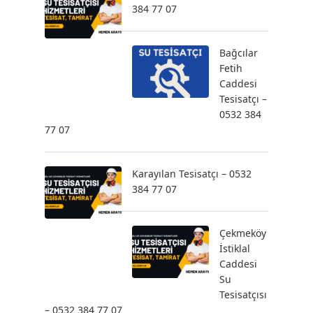
384 77 07
Bağcılar
Fetih
Caddesi
Tesisatçı –
0532 384
77 07
Karayılan Tesisatçı – 0532
384 77 07
Çekmeköy
İstiklal
Caddesi
Su
Tesisatçısı
– 0532 384 77 07