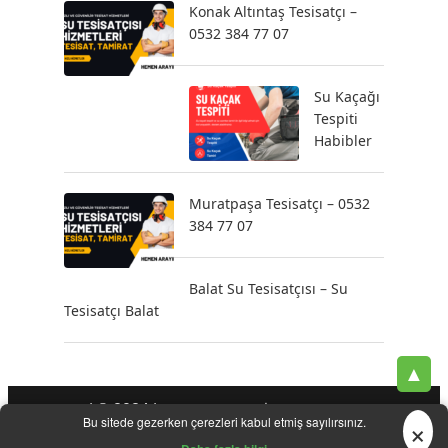
Konak Altıntaş Tesisatçı –
0532 384 77 07
Su Kaçağı
Tespiti
Habibler
Muratpaşa Tesisatçı – 0532
384 77 07
Balat Su Tesisatçısı – Su
Tesisatçı Balat
▲
| © 2024 |
-
-
-
Tesisatçı
Acil Tesisatçı
İstanbul Tesisatçı
Klozet
×
Bu sitede gezerken çerezleri kabul etmiş sayılırsınız.
-
-
-
-
Tamiri
Su Kaçak Tespiti
Su Tesisatçı
Su Tesisat Hizmetleri
-
Tıkanıklık Açma
Yeni Tesisat Hizmetleri