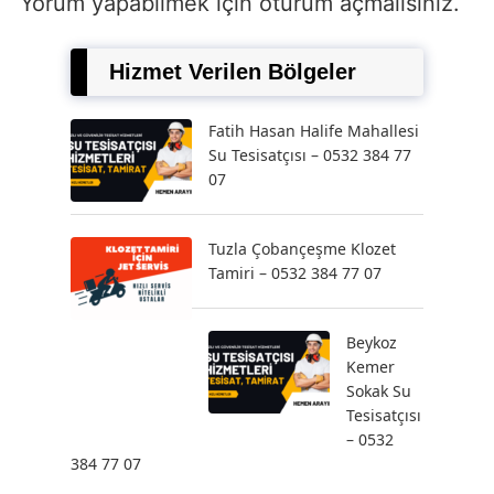
Yorum yapabilmek için
oturum açmalısınız
.
Hizmet Verilen Bölgeler
Fatih Hasan Halife Mahallesi
Su Tesisatçısı – 0532 384 77
07
Tuzla Çobançeşme Klozet
Tamiri – 0532 384 77 07
Beykoz
Kemer
Sokak Su
Tesisatçısı
– 0532
384 77 07