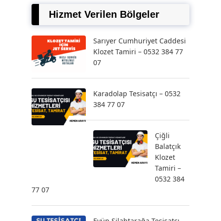
Hizmet Verilen Bölgeler
Sarıyer Cumhuriyet Caddesi
Klozet Tamiri – 0532 384 77
07
Karadolap Tesisatçı – 0532
384 77 07
Çiğli
Balatçık
Klozet
Tamiri –
0532 384
77 07
Eyüp Silahtarağa Tesisatçı –