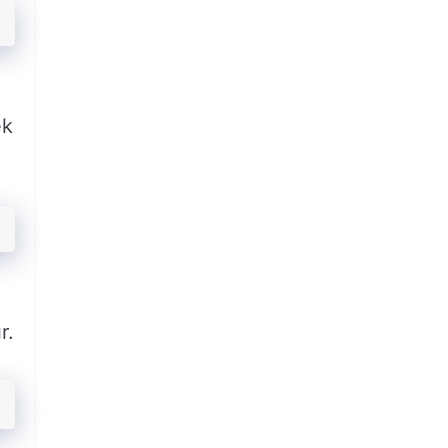
ek
r.