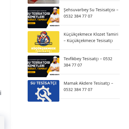
Şehsuvarbey Su Tesisatçısı –
0532 384 77 07
Küçükçekmece Klozet Tamiri
– Küçükçekmece Tesisatçı
Tevfikbey Tesisatçı – 0532
384 77 07
Mamak Akdere Tesisatçı –
0532 384 77 07
i