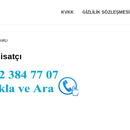
KVKK
GIZLILIK SÖZLEŞMESI
satçı
isatçı