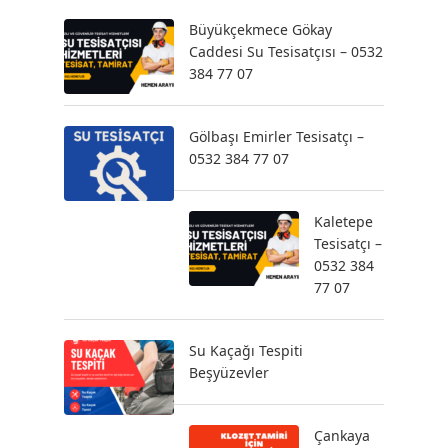
Büyükçekmece Gökay
Caddesi Su Tesisatçısı – 0532
384 77 07
Gölbaşı Emirler Tesisatçı –
0532 384 77 07
Kaletepe
Tesisatçı –
0532 384
77 07
Su Kaçağı Tespiti
Beşyüzevler
Çankaya