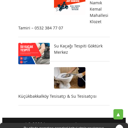
Namık
Kemal
Mahallesi
Klozet
Tamiri – 0532 384 77 07
Su Kaçağı Tespiti Göktürk
Merkez
Küçükbakkalköy Tesisatçı & Su Tesisatçısı
▲
| © 2020 |
-
-
-
Tesisatçı
Acil Tesisatçı
İstanbul Tesisatçı
Klozet
Bu sitede gezerken çerezleri kabul etmiş sayılırsınız.