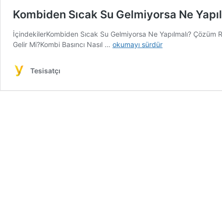
Kombiden Sıcak Su Gelmiyorsa Ne Yapı
İçindekilerKombiden Sıcak Su Gelmiyorsa Ne Yapılmalı? Çözüm
Kombiden
Gelir Mi?Kombi Basıncı Nasıl …
okumayı sürdür
Sıcak
Su
Tesisatçı
Gelmiyorsa
Ne
Yapılmalı?
Çözüm
Rehberi